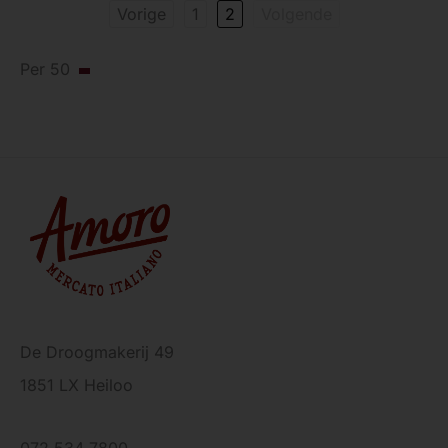
Vorige
1
2
Volgende
Per 50
De Droogmakerij 49
1851 LX Heiloo