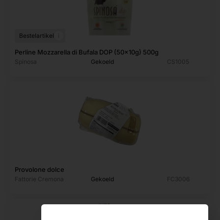
i
Bestelartikel
Perline Mozzarella di Bufala DOP (50x10g) 500g
Spinosa
Gekoeld
CS1005
Provolone dolce
Fattorie Cremona
Gekoeld
FC3006