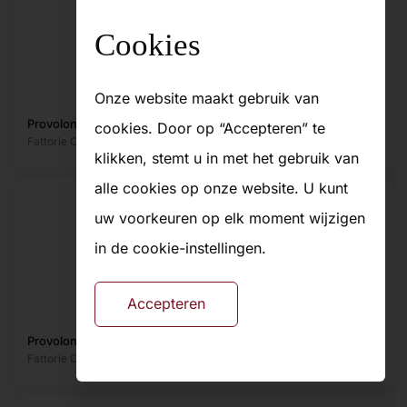
Cookies
Onze website maakt gebruik van
Provolone fiaschetto affumicata (gerookt)
cookies. Door op “Accepteren” te
Fattorie Cremona
Gekoeld
FC2995
klikken, stemt u in met het gebruik van
alle cookies op onze website. U kunt
uw voorkeuren op elk moment wijzigen
in de cookie-instellingen.
Accepteren
Provolone piccante/gerijpt Sigillo rosso 1/2 1,2kg
Fattorie Cremona
Gekoeld
FC2980